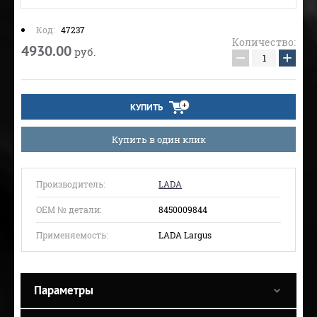
Код:
47237
Количество:
4930.00
руб.
−
+
КУПИТЬ
Купить в один клик
Производитель:
LADA
ОЕМ № детали:
8450009844
Применяемость:
LADA Largus
Параметры