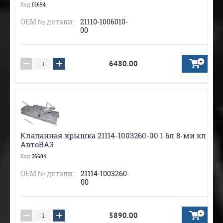
Код:
01694
ОЕМ № детали:
21110-1006010-
00
−
+
6480.00
Клапанная крышка 21114-1003260-00 1.6л 8-ми кл
АвтоВАЗ
Код:
36604
ОЕМ № детали:
21114-1003260-
00
−
+
5890.00