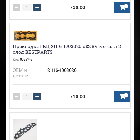
−
+
710.00
Прокладка ГБЦ 21116-1003020 d82 8V металл 2
слоя BESTPARTS
Код:
00277-2
ОЕМ №
21116-1003020
детали:
−
+
710.00