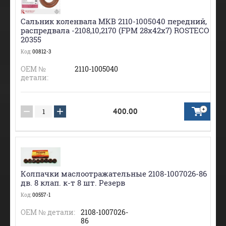
Сальник коленвала МКВ 2110-1005040 передний,
распредвала -2108,10,2170 (FPM 28х42х7) ROSTECO
20355
Код:
00812-3
ОЕМ №
2110-1005040
детали:
−
+
400.00
Колпачки маслоотражательные 2108-1007026-86
дв. 8 клап. к-т 8 шт. Резерв
Код:
00557-1
ОЕМ № детали:
2108-1007026-
86