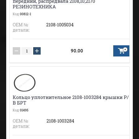
передний, распредвала 2108,10,2170
РЕЗИНОТЕХНИКА
Код:
00812-1
ОЕМ №
2108-1005034
детали:
−
+
90.00
Кольцо уплотнительное 2108-1003284 крышки Р/
В БРТ
Код:
01495
ОЕМ №
2108-1003284
детали: