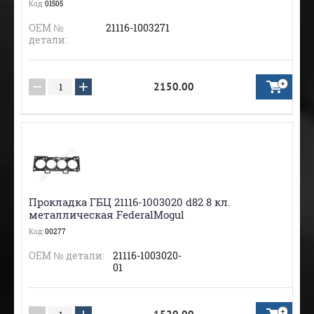
Код:
01505
ОЕМ №
21116-1003271
детали:
−
+
2150.00
Прокладка ГБЦ 21116-1003020 d82 8 кл.
металлическая FederalMogul
Код:
00277
ОЕМ № детали:
21116-1003020-
01