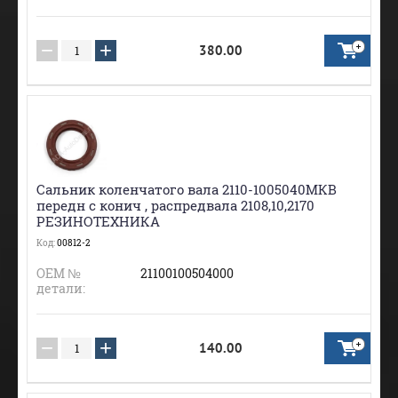
−
+
380.00
Сальник коленчатого вала 2110-1005040МКВ
передн с конич , распредвала 2108,10,2170
РЕЗИНОТЕХНИКА
Код:
00812-2
ОЕМ №
21100100504000
детали:
−
+
140.00