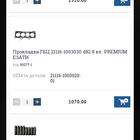
−
+
1520.00
Прокладка ГБЦ 21116-1003020 d82 8 кл. PREMIUM
ЕЗАТИ
Код:
00277-1
ОЕМ № детали:
21116-1003020-
01
−
+
1070.00