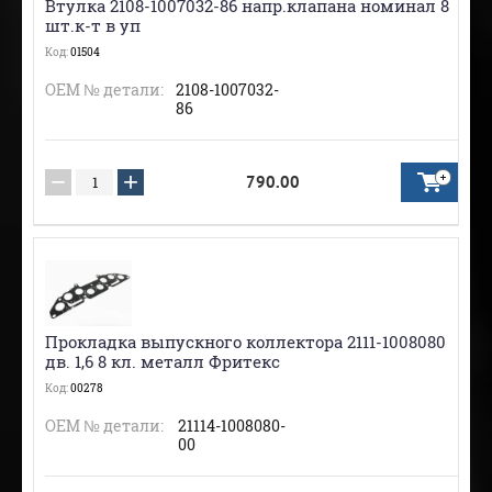
Втулка 2108-1007032-86 напр.клапана номинал 8
шт.к-т в уп
Код:
01504
ОЕМ № детали:
2108-1007032-
86
−
+
790.00
Прокладка выпускного коллектора 2111-1008080
дв. 1,6 8 кл. металл Фритекс
Код:
00278
ОЕМ № детали:
21114-1008080-
00