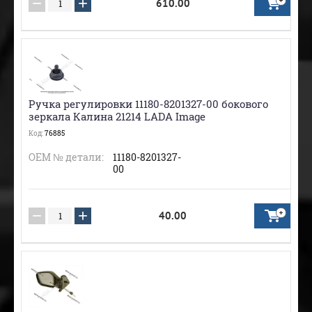
−
+
610.00
Ручка регулировки 11180-8201327-00 бокового
зеркала Калина 21214 LADA Image
Код:
76885
ОЕМ № детали:
11180-8201327-
00
−
+
40.00