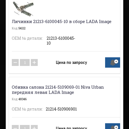
Личинки 21213-6100045-10 в сборе LADA Image
Код:
54112
ОЕМ № детали:
21213-6100045-
10
−
+
Цена по запросу
Обивка салона 21214-5109069-01 Niva Urban
передняя левая LADA Image
Код:
48346
ОЕМ № детали:
21214-510906901
−
+
Цена по запросу