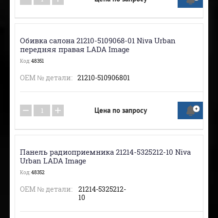
Обивка салона 21210-5109068-01 Niva Urban
передняя правая LADA Image
Код:
48351
ОЕМ № детали:
21210-510906801
−
+
Цена по запросу
Панель радиоприемника 21214-5325212-10 Niva
Urban LADA Image
Код:
48352
ОЕМ № детали:
21214-5325212-
10