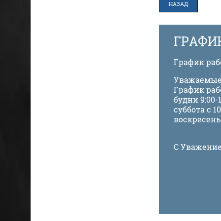
НАЗАД
ГРАФИ
График ра
Уважаемые
График раб
будни 9:00-1
суббота с 10
воскресень
С Уважение