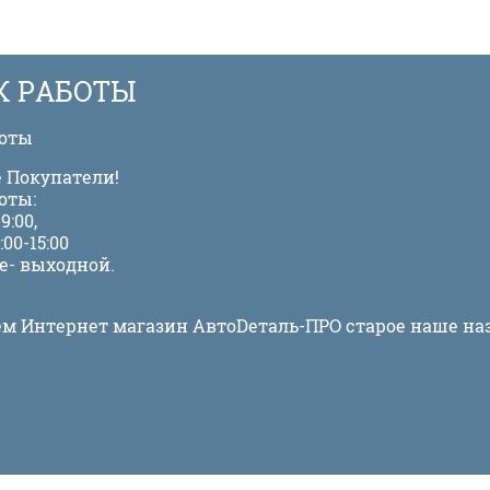
К РАБОТЫ
боты
 Покупатели!
оты:
9:00,
:00-15:00
е- выходной.
м Интернет магазин АвтоDеталь-ПРО старое наше на