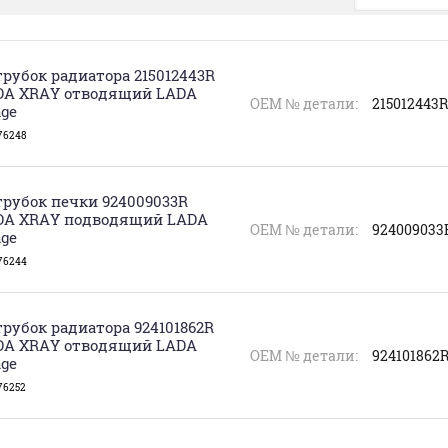
рубок радиатора 215012443R
DA XRAY отводящий LADA
ОЕМ № детали:
215012443R
ge
76248
рубок печки 924009033R
DA XRAY подводящий LADA
ОЕМ № детали:
924009033
ge
76244
рубок радиатора 924101862R
DA XRAY отводящий LADA
ОЕМ № детали:
924101862
ge
76252