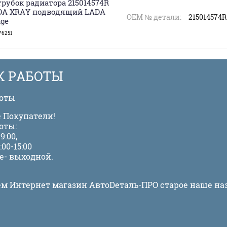
рубок радиатора 215014574R
DA XRAY подводящий LADA
ОЕМ № детали:
215014574R
ge
76251
К РАБОТЫ
боты
 Покупатели!
оты:
9:00,
:00-15:00
е- выходной.
м Интернет магазин АвтоDеталь-ПРО старое наше на