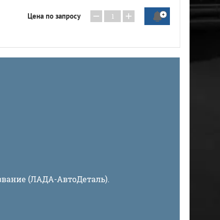
−
+
Цена по запросу
звание (ЛАДА-АвтоДеталь).