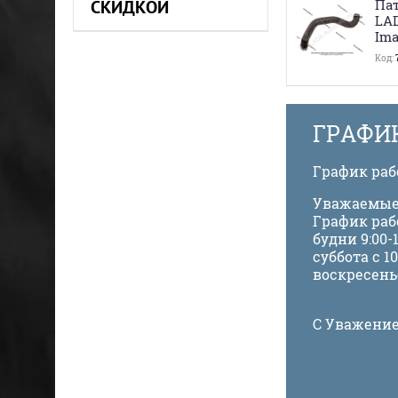
Пат
СКИДКОЙ
LA
Ima
Код:
ГРАФИ
График ра
Уважаемые
График раб
будни 9:00-1
суббота с 10
воскресень
С Уважение