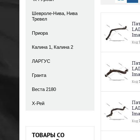
Шевроле-Нива, Нива
Тревел
Пат
LA
Приора
Ima
Код:
Калина 1, Калина 2
ЛАРГУС
Пат
LA
Ima
Гранта
Код:
Веста 2180
Пат
Х-Рей
LA
Ima
Код:
ТОВАРЫ СО