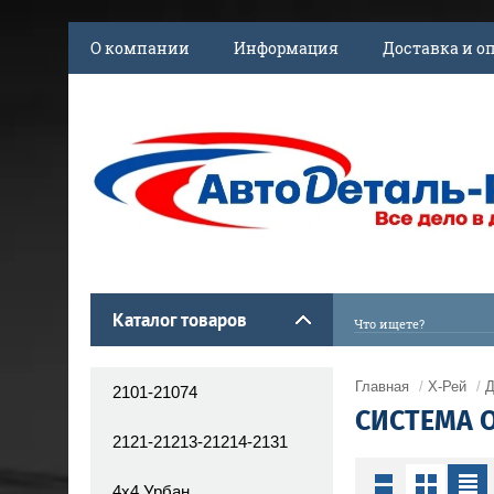
О компании
Информация
Доставка и о
Каталог товаров
Главная
/
Х-Рей
/
Д
2101-21074
СИСТЕМА 
2121-21213-21214-2131
4x4 Урбан