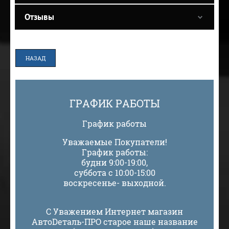
Отзывы
НАЗАД
ГРАФИК РАБОТЫ
График работы
Уважаемые Покупатели!
График работы:
будни 9:00-19:00,
суббота с 10:00-15:00
воскресенье- выходной.
С Уважением Интернет магазин
АвтоDеталь-ПРО старое наше название