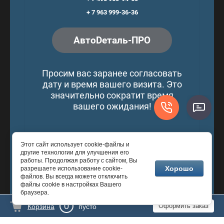
+ 7 963 999-36-36
АвтоDеталь-ПРО
Просим вас заранее согласовать
дату и время вашего визита. Это
значительно сократит время
вашего ожидания!
Этот сайт использует cookie-файлы и
© 2016 - 2026 © АвтоDеталь-ПРО
другие технологии для улучшения его
работы. Продолжая работу с сайтом, Вы
Хорошо
разрешаете использование cookie-
файлов. Вы всегда можете отключить
файлы cookie в настройках Вашего
Разработка сайтов
— Мегагрупп.ру
браузера.
0
Оформить заказ
Корзина
пусто