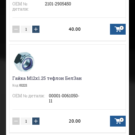
ОЕМ №
2101-2905450
детали:
−
+
40.00
Гайка М12х1.25 тефлон БелЗан
Код:
01221
ОЕМ № детали:
00001-0061050-
11
−
+
20.00