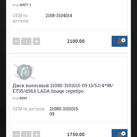
Код:
00577-1
ОЕМ №
2108-3104014
детали:
−
+
2100.00
Диск колесный 21080-3101015-09 13/5J/4*98/
ЕТ35/d58,6 LADA Image серебро
Код:
8093
ОЕМ № детали:
21080-3101015-
09
−
+
1750.00