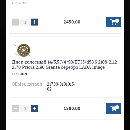
детали:
−
+
2450.00
Диск колесный 14/5,5J/4*98/ЕТ35/d58,6 2108-2112
2170 Priora 2190 Granta серебро LADA Image
Код:
63409
ОЕМ № детали:
21700-3101015-
02
−
+
1880.00