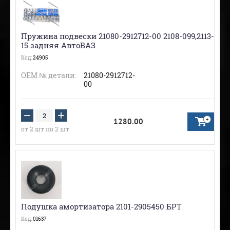
Пружина подвески 21080-2912712-00 2108-099,2113-
15 задняя АвтоВАЗ
Код:
24905
ОЕМ № детали:
21080-2912712-
00
−
+
1280.00
от 2 шт по 2 шт
Подушка амортизатора 2101-2905450 БРТ
Код:
01637