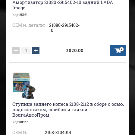
Амортизатор 21080-2915402-10 задний LADA
Image
Код:
25761
ОЕМ № детали:
21080-2915402-
10
−
+
2820.00
Ступица заднего колеса 2108-2112 в сборе с осью,
подшипником, шайбой и гайкой.
ВолгаАвтоПром
Код:
00577
ОЕМ №
2108-3104014