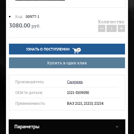
Код:
00977-1
Количество:
3080.00
руб.
−
+
УЗНАТЬ О ПОСТУПЛЕНИИ
Купить в один клик
Производитель:
Сызрань
ОЕМ № детали:
2121-5109050
Применяемость:
ВАЗ 2121, 21213, 21214
Параметры