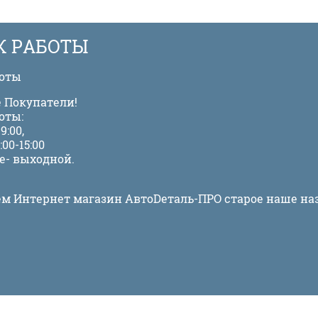
К РАБОТЫ
боты
 Покупатели!
оты:
9:00,
:00-15:00
е- выходной.
м Интернет магазин АвтоDеталь-ПРО старое наше на