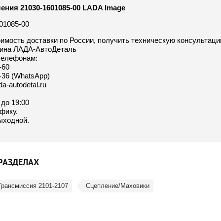
ения 21030-1601085-00 LADA Image
01085-00
оимость доставки по России, получить техническую консультац
зина ЛАДА-АвтоДеталь
телефонам:
-60
6-36 (WhatsApp)
da-autodetal.ru
:
0 до 19:00
фику.
ыходной.
РАЗДЕЛАХ
Трансмиссия 2101-2107
Сцепление/Маховики