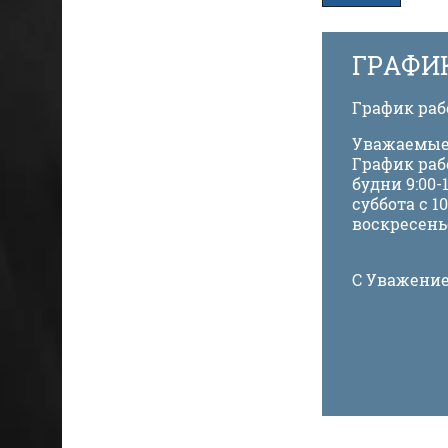
ГРАФИ
График ра
Уважаемые
График раб
будни 9:00-1
суббота с 10
воскресень
С Уважение