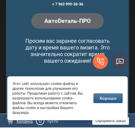
+ 7 963 999-36-36
АвтоDеталь-ПРО
Просим вас заранее согласовать
дату и время вашего визита. Это
значительно сократит время
вашего ожидания!
Этот сайт использует cookie-файлы и
© 2016 - 2026 © АвтоDеталь-ПРО
другие технологии для улучшения его
работы. Продолжая работу с сайтом, Вы
Хорошо
разрешаете использование cookie-
файлов. Вы всегда можете отключить
файлы cookie в настройках Вашего
Разработка сайтов
— Мегагрупп.ру
браузера.
0
Оформить заказ
Корзина
пусто