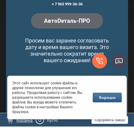
+ 7 963 999-36-36
АвтоDеталь-ПРО
Просим вас заранее согласовать
дату и время вашего визита. Это
значительно сократит время
вашего ожидания!
Этот сайт использует cookie-файлы и
© 2016 - 2026 © АвтоDеталь-ПРО
другие технологии для улучшения его
работы. Продолжая работу с сайтом, Вы
Хорошо
разрешаете использование cookie-
файлов. Вы всегда можете отключить
файлы cookie в настройках Вашего
Разработка сайтов
— Мегагрупп.ру
браузера.
0
Оформить заказ
Корзина
пусто