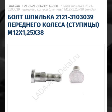
Главная
/
2121-21213-21214-2131
/ Болт шпилька 2121-
3103039 переднего колеса (ступицы) М12х1,25х38 БелЗан
БОЛТ ШПИЛЬКА 2121-3103039
ПЕРЕДНЕГО КОЛЕСА (СТУПИЦЫ)
М12Х1,25Х38