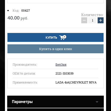
Код:
00427
Количество:
40.00
руб.
−
+
КУПИТЬ
Купить в один клик
Производитель:
БелЗан
ОЕМ № детали:
2121-3103039
Применяемость:
LADA 4x4,CHEVROLET NIVA
Параметры